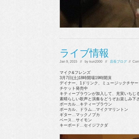
ライブ情報
Jan 9, 2015 // by
kun2000
//
店長ブログ
//
Com
マイク&フレンズ
3月7日(土)18時開場19時開演
デイナー、1ドリンク、ミュージックチヤージ
チケット発売中
キティーブラウンが加入して、充実いちじ
素晴らしい歌声と演奏をどうぞお楽しみ下
ボーカル…キティーブラウン
ボーカル、ドラム…マイクマリントン
ギター…マックノブカ
ベース…サイモン
キーボード…セイジフクダ