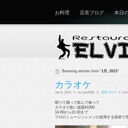
お料理
店長ブログ
本日
Browsing articles from "
1月, 2015
"
カラオケ
Jan 9, 2015 // by
kun2000
//
店長ブログ
//
Com
唄つて踊って飲んで食べて
カラオケ歌い放題¥1000
14:00から21:00まで
プロのミュージッシャンの使用する器材で