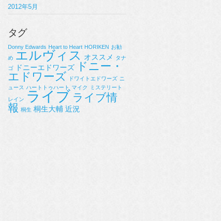
2012年5月
タグ
Donny Edwards
Heart to Heart
HORIKEN
お勧
エルヴィス
オススメ
め
タナ
ドニー・
ドニーエドワーズ
ゴ
エドワーズ
ドワイトエドワーズ
ニ
ュース
ハートトゥハート
マイク
ミステリート
ライブ
ライブ情
レイン
報
桐生大輔
近況
桐生