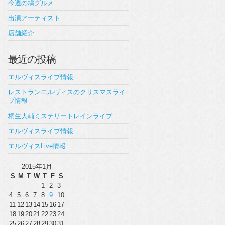
今週の鳩グルメ
出演アーティスト
店舗紹介
最近の投稿
エルヴィスライブ情報
レストランエルヴィスのクリスマスライ
ブ情報
桐生大輔ミステリートレインライブ
エルヴィスライブ情報
エルヴィスLive情報
2015年1月
S
M
T
W
T
F
S
1
2
3
4
5
6
7
8
9
10
11
12
13
14
15
16
17
18
19
20
21
22
23
24
25
26
27
28
29
30
31