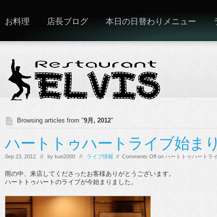
お料理
店長ブログ
本日の日替わりメニュー
Browsing articles from "
9月, 2012
"
ハートトゥハートライブ始ま
Sep 23, 2012 // by
kun2000
//
ライブ情報
//
Comments Off
on ハートトゥハートラ
雨の中、来店してくださったお客様ありがとうございます。
ハートトゥハートのライブが今始まりました。